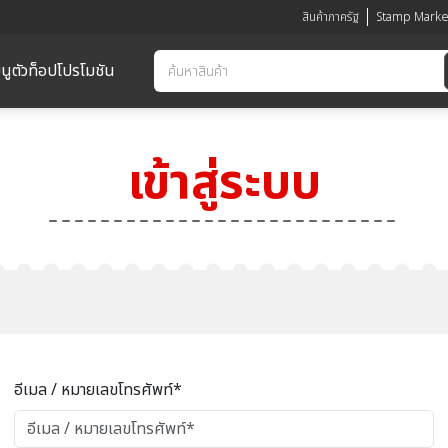
สินค้าภาครัฐ
Stamp Marke
นูตัวท็อป
โปรโมชัน
เข้าสู่ระบบ
อีเมล / หมายเลขโทรศัพท์*