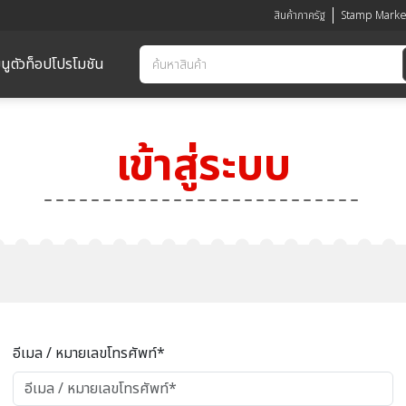
สินค้าภาครัฐ
Stamp Marke
นูตัวท็อป
โปรโมชัน
เข้าสู่ระบบ
อีเมล / หมายเลขโทรศัพท์*