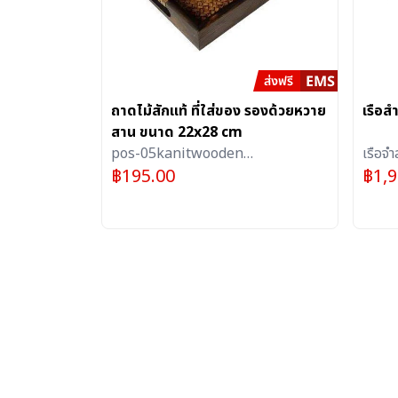
ถาดไม้สักแท้ ที่ใส่ของ รองด้วยหวาย
เรือส
สาน ขนาด 22x28 cm
pos-05kanitwooden
เรือจ
฿
195.00
฿
1,
Ferniture(SME BANK)