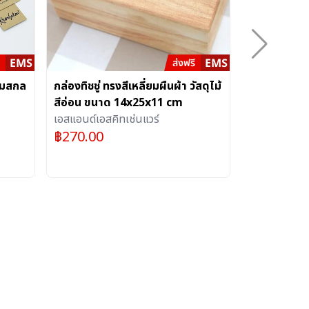
ามสกล
กล่องทิชชู่ ทรงสีเหลี่ยมผืนผ้า วัสดุไม้
ชุดที่รัดสาย
สีอ่อน ขนาด 14x25x11 cm
แบบ (10ชิ้น)
เอสแอนด์เอสคิทเช่นแวร์
PRAKITO
฿
270.00
฿
390.00