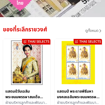
ของที่ระลึกราชวงศ์
ดูทั้งหมด
แสตมป์วันเฉลิม
แสตมป์ พระราชพิธีมหา
พระชนมพรรษาสมเด็จ
มงคลเฉลิมพระชนมพรรษา
พระนางเจ้าสิริกิติ์ พระบรม
ฝ่ายบริหารลูกค้าและพัฒนา
6 รอบ 28 กรกฎาคม 2567
ฝ่ายบริหารลูกค้าและพัฒนา