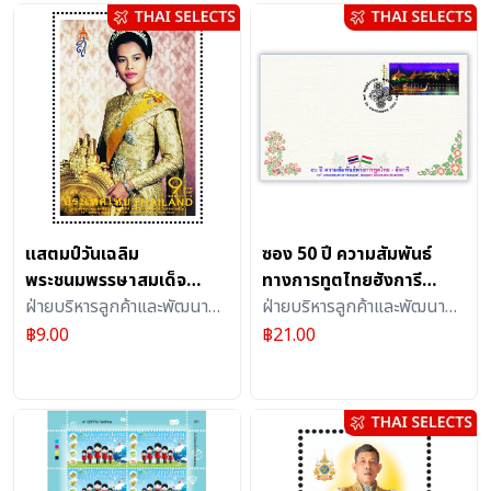
แสตมป์วันเฉลิม
ซอง 50 ปี ความสัมพันธ์
พระชนมพรรษาสมเด็จ
ทางการทูตไทยฮังการี
พระนางเจ้าสิริกิติ์ พระบรม
ฝ่ายบริหารลูกค้าและพัฒนา
(1257)
ฝ่ายบริหารลูกค้าและพัฒนา
ราชินีนาถ 2561 ชุด (1153)
ผลิตภัณฑ์บริการไปรษณีย์ :
ผลิตภัณฑ์บริการไปรษณีย์ :
฿
9.00
฿
21.00
แสตมป์
สิ่งสะสม