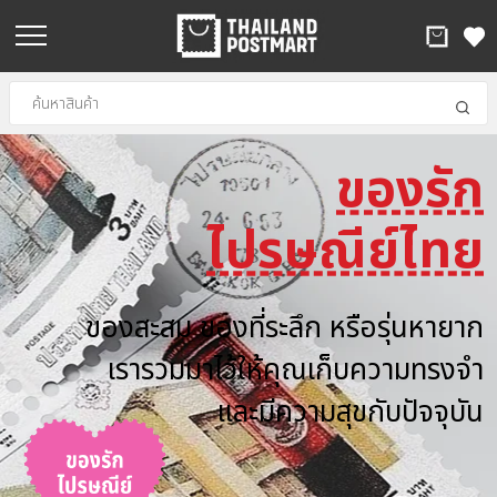
ของรัก
.
ไปรษณีย์ไทย
ของสะสม ของที่ระลึก หรือรุ่นหายาก
เรารวมมาไว้ให้คุณเก็บความทรงจำ
และมีความสุขกับปัจจุบัน