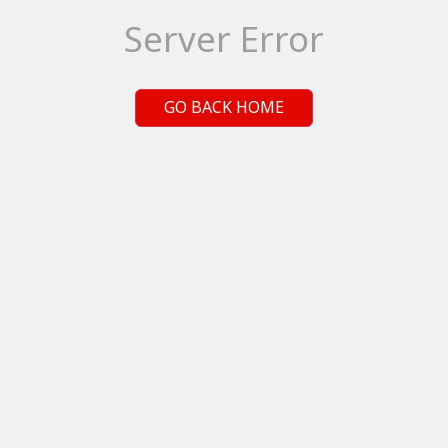
Server Error
GO BACK HOME