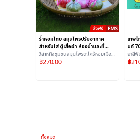
ร่ำหอมไทย สมุนไพรปรับอากาศ
เทพไท
สำหรับใส่ ตู้เสื้อผ้า ห้องน้ำและที่
นท์ 7
ต่างๆภายในบ้าน จำนวน 6 ลูก
วิสาหกิจชุมชนสมุนไพรตะไคร้หอมเมือง
ยาสีฟ
฿
270.00
฿
21
ระยอง (ร้าน OTOP ภูมิปัญญา)
ทั้งหมด