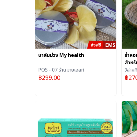
บาล์มม่วง My health
ร่ำหอ
สำหรับ
POS - 07 ร้านมายเฮลท์
ต่างๆ
วิสาห
฿
299.00
฿
27
ระยอง