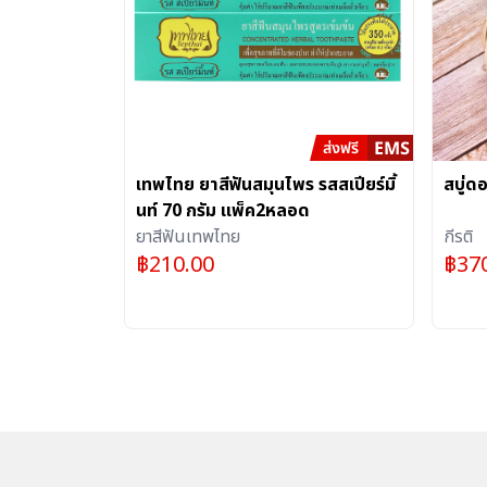
เทพไทย ยาสีฟันสมุนไพร รสสเปียร์มิ้
สบู่ด
นท์ 70 กรัม แพ็ค2หลอด
ยาสีฟันเทพไทย
กีรติ
฿
210.00
฿
37