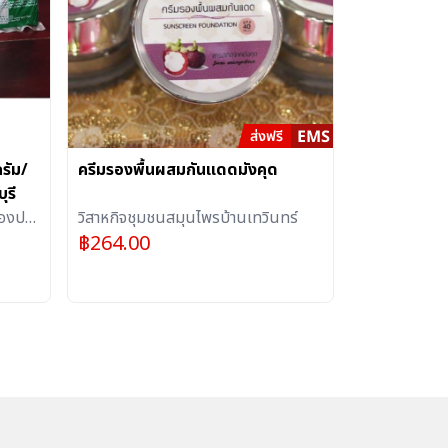
รัม/
ครีมรองพื้นผสมกันแดดมังคุด
ุรี
นองปลา
วิสาหกิจชุมชนสมุนไพรบ้านเทวินทร์
฿
264.00