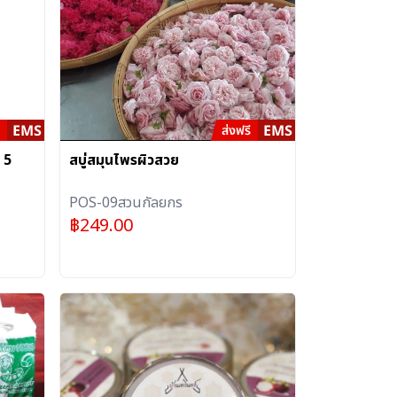
 5
สบู่สมุนไพรผิวสวย
POS-09สวนกัลยกร
฿
249.00