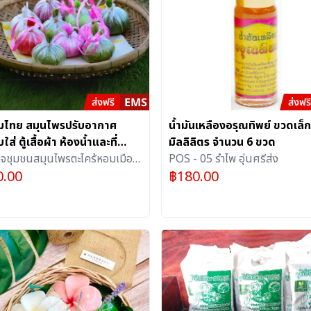
มไทย สมุนไพรปรับอากาศ
น้ำมันเหลืองอรุณทิพย์ ขวดเล็ก
ใส่ ตู้เสื้อผ้า ห้องน้ำและที่
มิลลิลิตร จำนวน 6 ขวด
ภายในบ้าน จำนวน 6 ลูก
กิจชุมชนสมุนไพรตะไคร้หอมเมือง
POS - 05 รำไพ อุ่นศรีส่ง
0.00
฿
180.00
 (ร้าน OTOP ภูมิปัญญา)