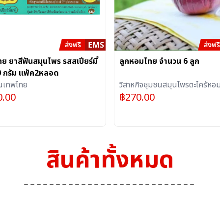
ย ยาสีฟันสมุนไพร รสสเปียร์มิ้
ลูกหอมไทย จำนวน 6 ลูก
0 กรัม แพ็ค2หลอด
ันเทพไทย
วิสาหกิจชุมชนสมุนไพรตะไคร้หอม
0.00
฿
270.00
ระยอง (ร้าน OTOP ภูมิปัญญา)
สินค้าทั้งหมด