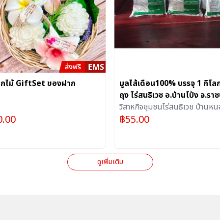
อกไม้ GiftSet ของฝาก
มูลไส้เดือน100% บรรจุ 1 กิโลก
ถุง ไร่สนธิเวช อ.บ้านโป่ง จ.ราชบ
วิสาหกิจชุมชนไร่สนธิเวช บ้านห
0.00
฿
55.00
ดุก