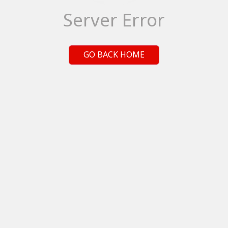
Server Error
GO BACK HOME